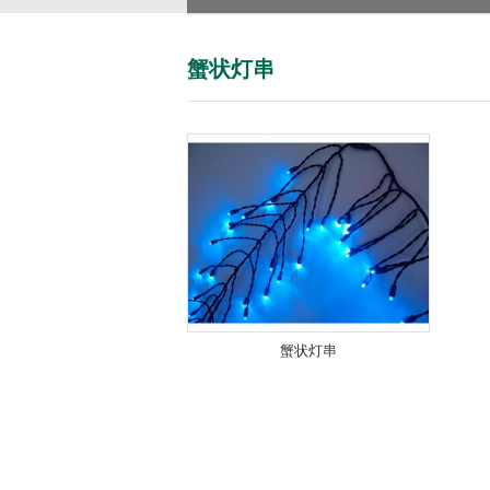
蟹状灯串
蟹状灯串