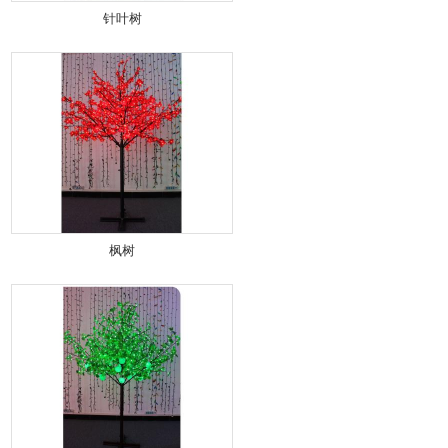
针叶树
枫树